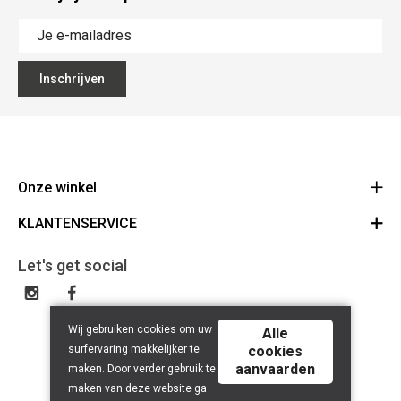
Inschrijven
Onze winkel
KLANTENSERVICE
Fietsen Scheldeman
Roeselaarsestraat 20
Contact
8850 Ardooie
Let's get social
Route
Algemene voorwaarden
051 35 92 42
Disclaimer
BE0842.395.708
Wij gebruiken cookies om uw
Alle
Privacy Policy
surfervaring makkelijker te
cookies
aanvaarden
maken. Door verder gebruik te
maken van deze website ga